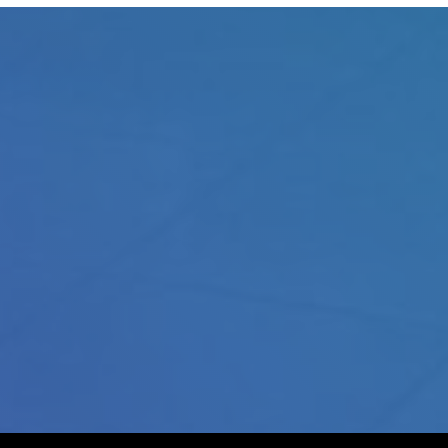
Judul
Pengarang
Subyek
ISBN/ISSN
Tipe Koleksi
Lokasi
GMD