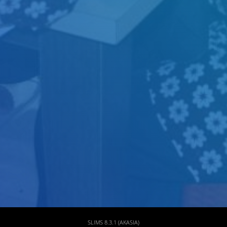
Judul
Pengarang
Subyek
ISBN/ISSN
Tipe Koleksi
Lokasi
GMD
SLIMS 8.3.1 (AKASIA)