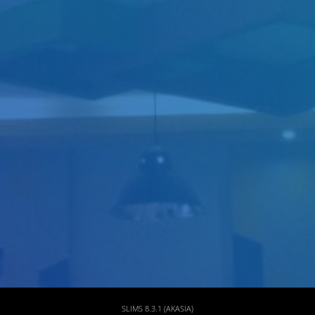
Judul
Pengarang
Subyek
ISBN/ISSN
Tipe Koleksi
Lokasi
GMD
SLIMS 8.3.1 (AKASIA)