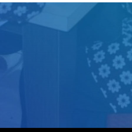
Judul
Pengarang
Subyek
ISBN/ISSN
Tipe Koleksi
Lokasi
GMD