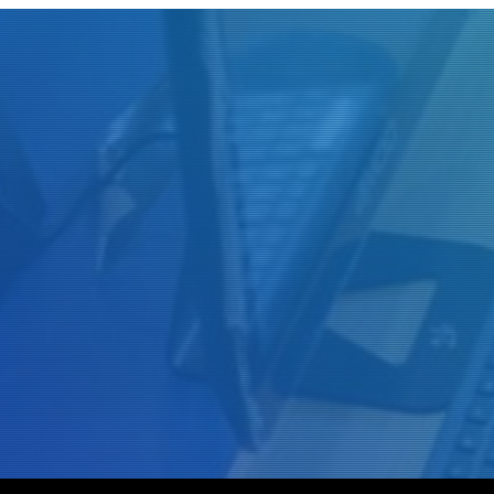
Judul
Pengarang
Subyek
ISBN/ISSN
Tipe Koleksi
Lokasi
GMD