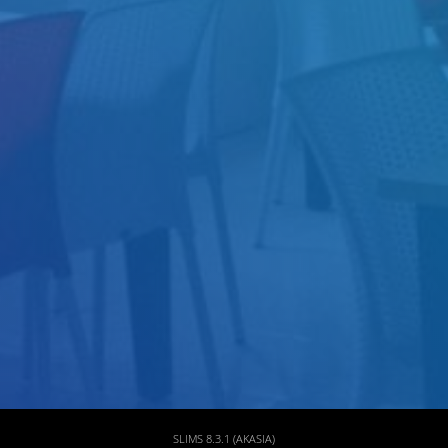
Judul
Pengarang
Subyek
ISBN/ISSN
Tipe Koleksi
Lokasi
GMD
SLIMS 8.3.1 (AKASIA)