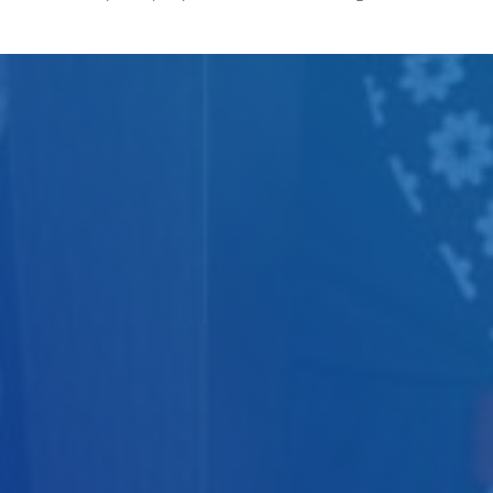
Judul
Pengarang
Subyek
ISBN/ISSN
Tipe Koleksi
Lokasi