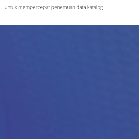
untuk mempercepat penemuan data katalog
Judul
Pengarang
Subyek
ISBN/ISSN
Tipe Koleksi
Lokasi