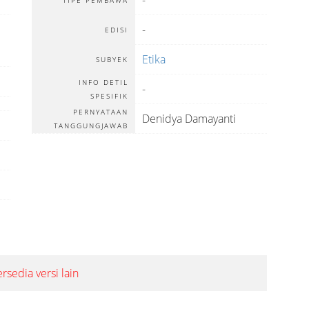
-
TIPE PEMBAWA
-
EDISI
Etika
SUBYEK
INFO DETIL
-
SPESIFIK
PERNYATAAN
Denidya Damayanti
TANGGUNGJAWAB
ersedia versi lain