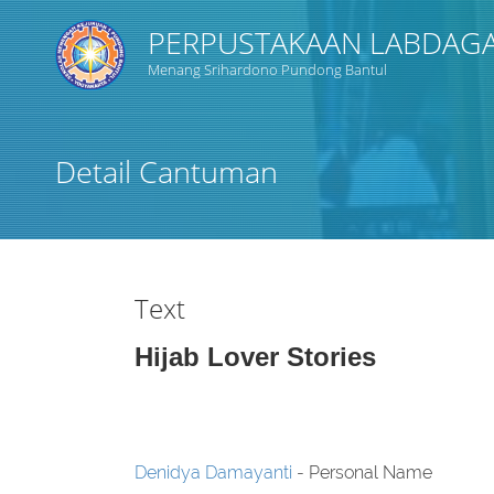
PERPUSTAKAAN LABDAGA
Menang Srihardono Pundong Bantul
Judul
Detail Cantuman
Subyek
Tipe Koleksi
Text
GMD
Hijab Lover Stories
Pencarian
Denidya Damayanti
- Personal Name