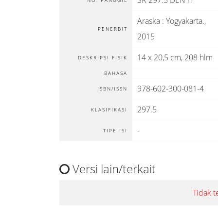
SR 297.5 DEN h
NO. PANGGIL
Araska
:
Yogyakarta
.,
PENERBIT
2015
14 x 20,5 cm, 208 hlm
DESKRIPSI FISIK
BAHASA
978-602-300-081-4
ISBN/ISSN
297.5
KLASIFIKASI
-
TIPE ISI
Versi lain/terkait
Tidak t