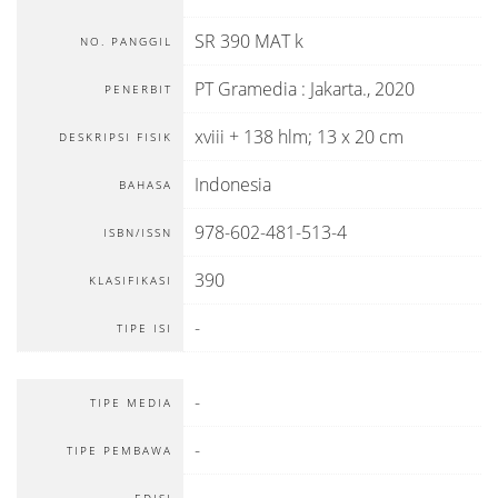
SR 390 MAT k
NO. PANGGIL
PT Gramedia
:
Jakarta
.,
2020
PENERBIT
xviii + 138 hlm; 13 x 20 cm
DESKRIPSI FISIK
Indonesia
BAHASA
978-602-481-513-4
ISBN/ISSN
390
KLASIFIKASI
-
TIPE ISI
-
TIPE MEDIA
-
TIPE PEMBAWA