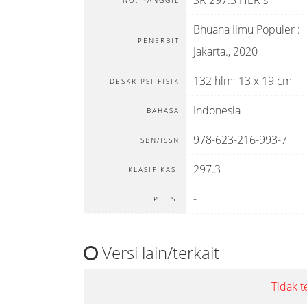
SR 297.3 HER s
NO. PANGGIL
Bhuana Ilmu Populer
:
PENERBIT
Jakarta
.,
2020
132 hlm; 13 x 19 cm
DESKRIPSI FISIK
Indonesia
BAHASA
978-623-216-993-7
ISBN/ISSN
297.3
KLASIFIKASI
-
TIPE ISI
Versi lain/terkait
Tidak t