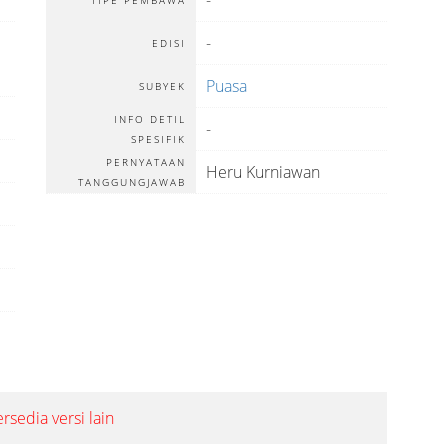
-
TIPE PEMBAWA
-
EDISI
Puasa
SUBYEK
INFO DETIL
-
SPESIFIK
PERNYATAAN
Heru Kurniawan
TANGGUNGJAWAB
ersedia versi lain