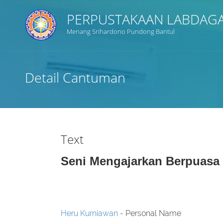
PERPUSTAKAAN LABDAGA
Menang Srihardono Pundong Bantul
Judul
Detail Cantuman
Subyek
Tipe Koleksi
Text
GMD
Seni Mengajarkan Berpuasa
Pencarian
Heru Kurniawan
- Personal Name