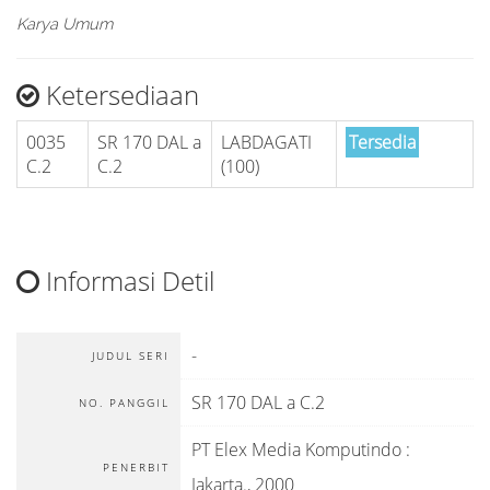
Karya Umum
Ketersediaan
0035
SR 170 DAL a
LABDAGATI
Tersedia
C.2
C.2
(100)
Informasi Detil
-
JUDUL SERI
SR 170 DAL a C.2
NO. PANGGIL
PT Elex Media Komputindo
:
PENERBIT
Jakarta
.,
2000