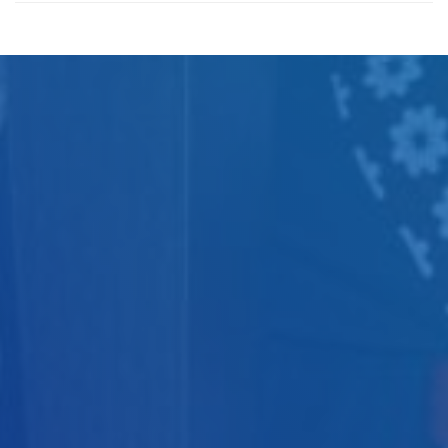
Judul
Pengarang
Subyek
ISBN/ISSN
Tipe Koleksi
Lokasi