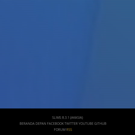
Judul
Pengarang
Subyek
ISBN/ISSN
Tipe Koleksi
Lokasi
GMD
SLIMS 8.3.1 (AKASIA)
BERANDA DEPAN
FACEBOOK
TWITTER
YOUTUBE
GITHUB
FORUM
RSS
Pencarian