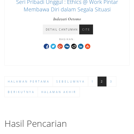
Seri Pribadi Unggul : Ethics @ Work Pintar
Membawa Diri dalam Segala Situasi
Indayati Oetomo
DETAIL CANTUMAN
CITE
BAGIKAN:
HALAMAN PERTAMA
SEBELUMNYA
1
2
3
BERIKUTNYA
HALAMAN AKHIR
Hasil Pencarian