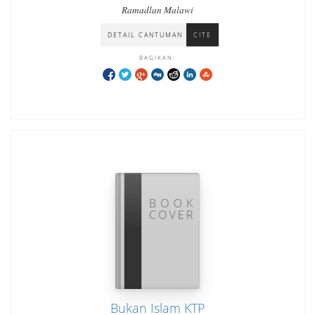
Melimpah
Ramadlan Malawi
DETAIL CANTUMAN
CITE
BAGIKAN:
Bukan Islam KTP